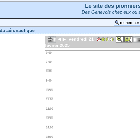
Le site des pionnie
Des Genevois chez eux ou a
da aéronautique
vendredi 21
février 2025
0:00
7:00
8:00
9:00
10:00
11:00
12:00
13:00
14:00
15:00