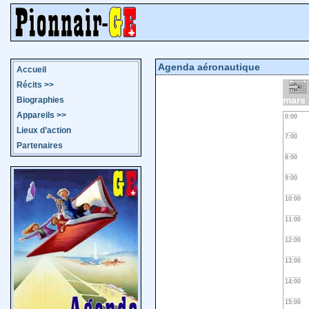
Agenda aéronautique
Accueil
Récits
>>
mars
Biographies
Appareils
>>
0:00
Lieux d’action
7:00
Partenaires
8:00
9:00
10:00
11:00
12:00
13:00
14:00
15:00