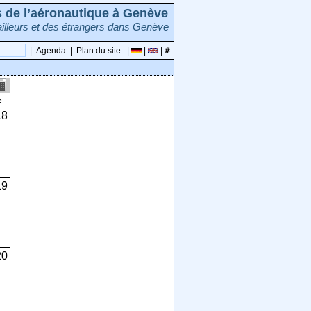
rs de l’aéronautique à Genève
illeurs et des étrangers dans Genève
|
Agenda
|
Plan du site
|
|
|
e
18
19
20