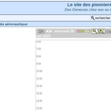
Le site des pionnie
Des Genevois chez eux ou a
da aéronautique
mercredi 28
mai 2025
0:00
7:00
8:00
9:00
10:00
11:00
12:00
13:00
14:00
15:00