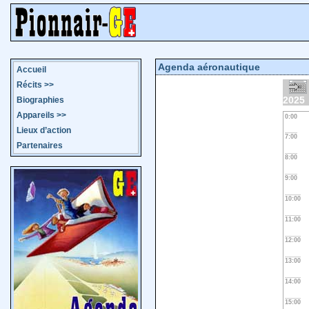
Agenda aéronautique
Accueil
Récits
>>
2025
Biographies
Appareils
>>
0:00
Lieux d’action
7:00
Partenaires
8:00
9:00
10:00
11:00
12:00
13:00
14:00
15:00