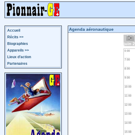
Agenda aéronautique
Accueil
Récits
>>
juin 
Biographies
Appareils
>>
0:00
Lieux d’action
7:00
Partenaires
8:00
9:00
10:00
11:00
12:00
13:00
14:00
15:00