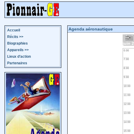
Agenda aéronautique
Accueil
Récits
>>
juin 
Biographies
Appareils
>>
0:00
Lieux d’action
7:00
Partenaires
8:00
9:00
10:00
11:00
12:00
13:00
14:00
15:00