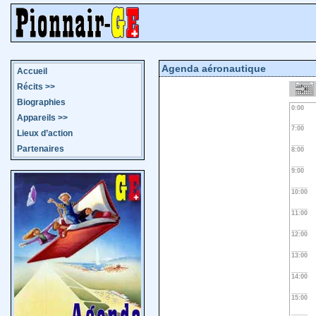
Agenda aéronautique
Accueil
Récits
>>
Biographies
0:00
Appareils
>>
7:00
Lieux d’action
Partenaires
8:00
9:00
10:00
11:00
12:00
13:00
14:00
15:00