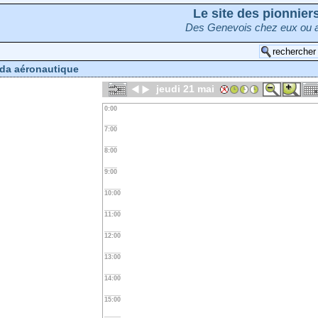
Le site des pionnie
Des Genevois chez eux ou a
da aéronautique
jeudi 21 mai
0:00
7:00
8:00
9:00
10:00
11:00
12:00
13:00
14:00
15:00