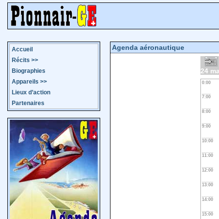
Agenda aéronautique
Accueil
Récits
>>
24 ma
Biographies
Appareils
>>
0:00
Lieux d’action
7:00
Partenaires
8:00
9:00
10:00
11:00
12:00
13:00
14:00
15:00