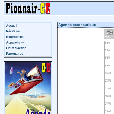
Agenda aéronautique
Accueil
Récits
>>
mai
Biographies
Appareils
>>
0:00
Lieux d’action
7:00
Partenaires
8:00
9:00
10:00
11:00
12:00
13:00
14:00
15:00