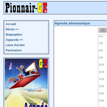
Agenda aéronautique
Accueil
Récits
>>
Biographies
0:00
Appareils
>>
7:00
Lieux d’action
Partenaires
8:00
9:00
10:00
11:00
12:00
13:00
14:00
15:00