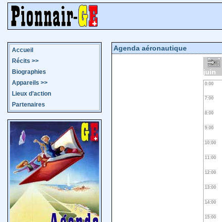
Agenda aéronautique
Accueil
Récits
>>
juin
Biographies
Appareils
>>
0:00
Lieux d’action
7:00
Partenaires
8:00
9:00
10:00
11:00
12:00
13:00
14:00
15:00