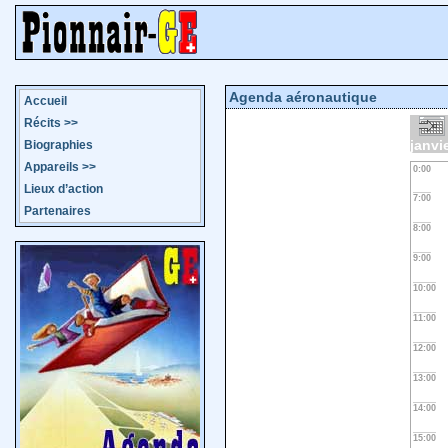
Agenda aéronautique
Accueil
Récits
>>
janvi
Biographies
Appareils
>>
0:00
Lieux d’action
7:00
Partenaires
8:00
9:00
10:00
11:00
12:00
13:00
14:00
15:00