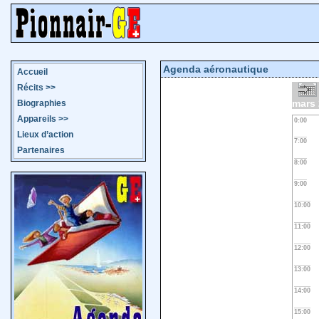
Agenda aéronautique
Accueil
Récits
>>
mars
Biographies
Appareils
>>
0:00
Lieux d’action
7:00
Partenaires
8:00
9:00
10:00
11:00
12:00
13:00
14:00
15:00