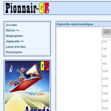
Agenda aéronautique
Accueil
Récits
>>
sept
Biographies
Appareils
>>
0:00
Lieux d’action
7:00
Partenaires
8:00
9:00
10:00
11:00
12:00
13:00
14:00
15:00