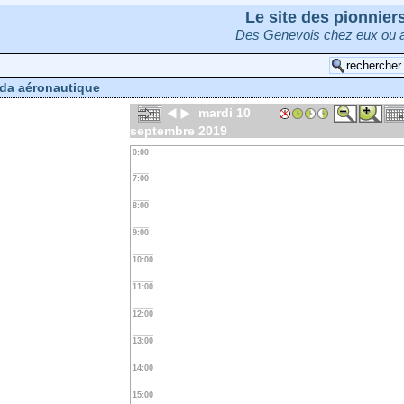
Le site des pionnie
Des Genevois chez eux ou a
da aéronautique
mardi 10
septembre 2019
0:00
7:00
8:00
9:00
10:00
11:00
12:00
13:00
14:00
15:00