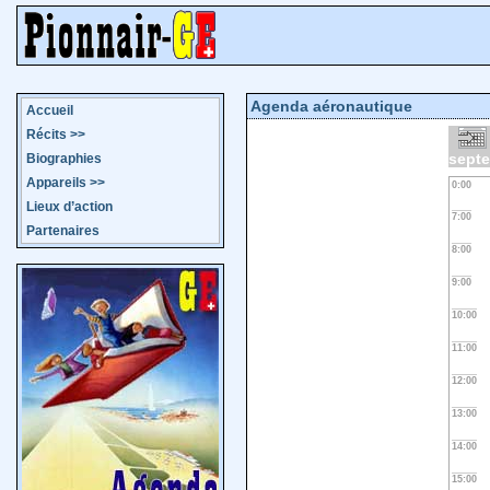
Agenda aéronautique
Accueil
Récits
>>
sept
Biographies
Appareils
>>
0:00
Lieux d’action
7:00
Partenaires
8:00
9:00
10:00
11:00
12:00
13:00
14:00
15:00