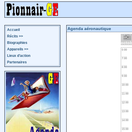
Agenda aéronautique
Accueil
Récits
>>
octob
Biographies
Appareils
>>
0:00
Lieux d’action
7:00
Partenaires
8:00
9:00
10:00
11:00
12:00
13:00
14:00
15:00