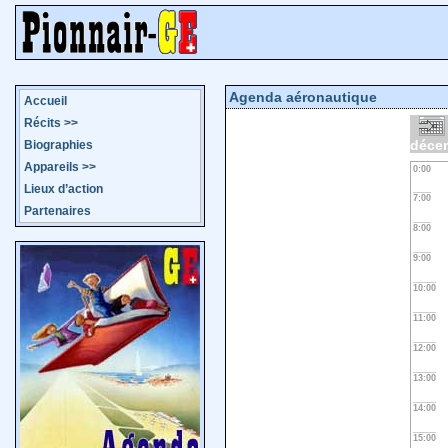
Agenda aéronautique
Accueil
Récits
>>
déce
Biographies
Appareils
>>
0:00
Lieux d’action
7:00
Partenaires
8:00
9:00
10:00
11:00
12:00
13:00
14:00
15:00