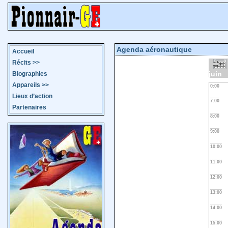
Agenda aéronautique
Accueil
Récits
>>
juin
Biographies
Appareils
>>
0:00
Lieux d’action
7:00
Partenaires
8:00
9:00
10:00
11:00
12:00
13:00
14:00
15:00