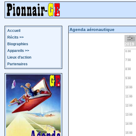
Agenda aéronautique
Accueil
Récits
>>
2019
Biographies
Appareils
>>
0:00
Lieux d’action
7:00
Partenaires
8:00
9:00
10:00
11:00
12:00
13:00
14:00
15:00