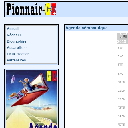
Agenda aéronautique
Accueil
Récits
>>
2019
Biographies
Appareils
>>
0:00
Lieux d’action
7:00
Partenaires
8:00
9:00
10:00
11:00
12:00
13:00
14:00
15:00