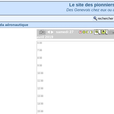
Le site des pionnie
Des Genevois chez eux ou a
da aéronautique
samedi 27
avril 2019
0:00
7:00
8:00
9:00
10:00
11:00
12:00
13:00
14:00
15:00