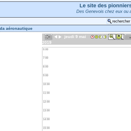
Le site des pionnie
Des Genevois chez eux ou a
da aéronautique
jeudi 9 mai
2019
0:00
7:00
8:00
9:00
10:00
11:00
12:00
13:00
14:00
15:00