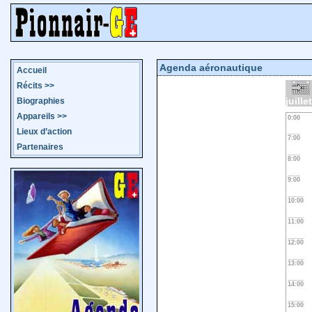
Agenda aéronautique
Accueil
Récits
>>
juille
Biographies
Appareils
>>
0:00
Lieux d’action
7:00
Partenaires
8:00
9:00
10:00
11:00
12:00
13:00
14:00
15:00