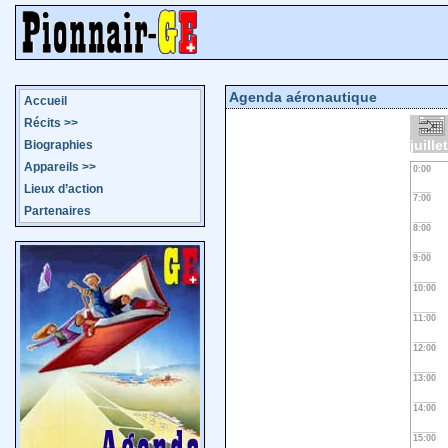
Agenda aéronautique
Accueil
Récits
>>
juille
Biographies
Appareils
>>
0:00
Lieux d’action
7:00
Partenaires
8:00
9:00
10:00
11:00
12:00
13:00
14:00
15:00