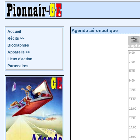
Agenda aéronautique
Accueil
Récits
>>
sept
Biographies
Appareils
>>
0:00
Lieux d’action
7:00
Partenaires
8:00
9:00
10:00
11:00
12:00
13:00
14:00
15:00