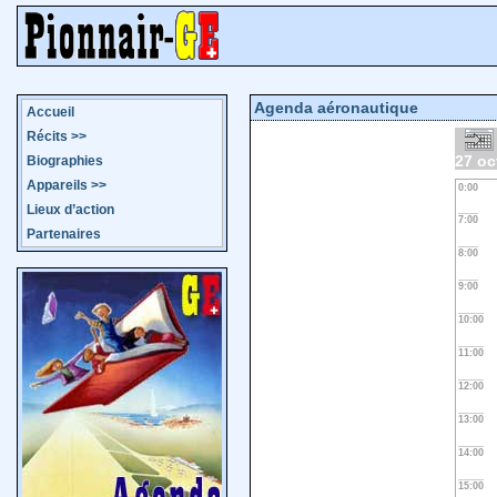
Agenda aéronautique
Accueil
Récits
>>
27 oc
Biographies
Appareils
>>
0:00
Lieux d’action
7:00
Partenaires
8:00
9:00
10:00
11:00
12:00
13:00
14:00
15:00