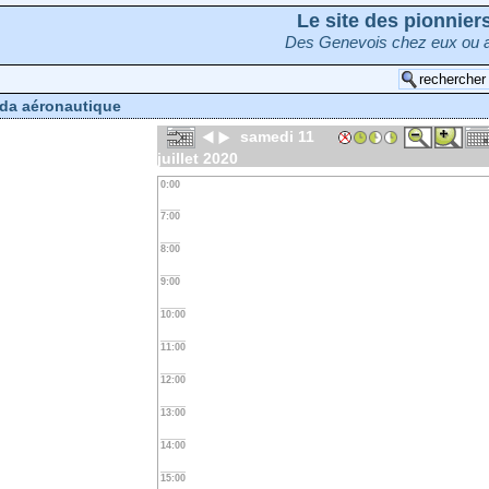
Le site des pionnie
Des Genevois chez eux ou a
da aéronautique
samedi 11
juillet 2020
0:00
7:00
8:00
9:00
10:00
11:00
12:00
13:00
14:00
15:00