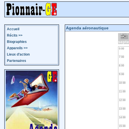
Agenda aéronautique
Accueil
Récits
>>
sept
Biographies
Appareils
>>
0:00
Lieux d’action
7:00
Partenaires
8:00
9:00
10:00
11:00
12:00
13:00
14:00
15:00