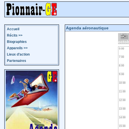
Agenda aéronautique
Accueil
Récits
>>
octob
Biographies
Appareils
>>
0:00
Lieux d’action
7:00
Partenaires
8:00
9:00
10:00
11:00
12:00
13:00
14:00
15:00