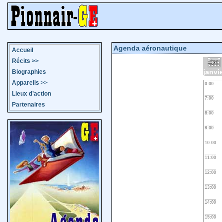
Agenda aéronautique
Accueil
Récits
>>
janvi
Biographies
Appareils
>>
0:00
Lieux d’action
7:00
Partenaires
8:00
9:00
10:00
11:00
12:00
13:00
14:00
15:00