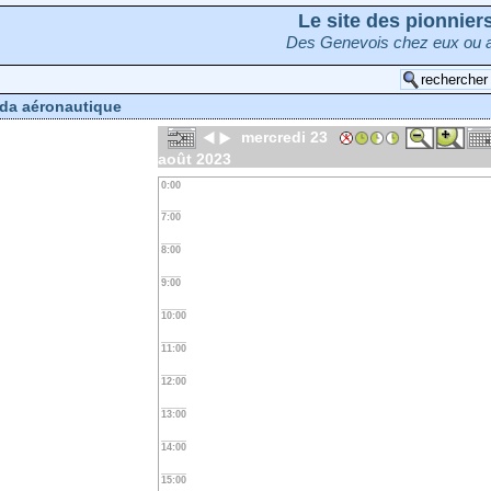
Le site des pionnie
Des Genevois chez eux ou a
da aéronautique
mercredi 23
août 2023
0:00
7:00
8:00
9:00
10:00
11:00
12:00
13:00
14:00
15:00