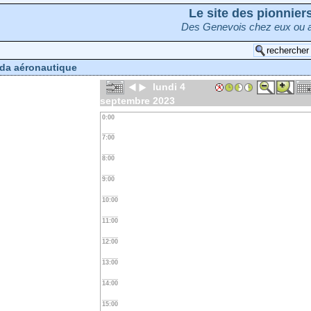
Le site des pionnie
Des Genevois chez eux ou a
da aéronautique
lundi 4
septembre 2023
0:00
7:00
8:00
9:00
10:00
11:00
12:00
13:00
14:00
15:00