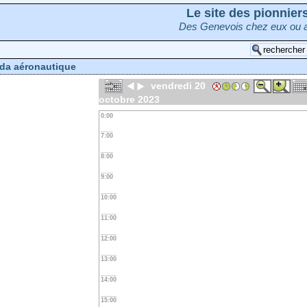
Le site des pionnie
Des Genevois chez eux ou a
da aéronautique
vendredi 20
octobre 2023
0:00
7:00
8:00
9:00
10:00
11:00
12:00
13:00
14:00
15:00