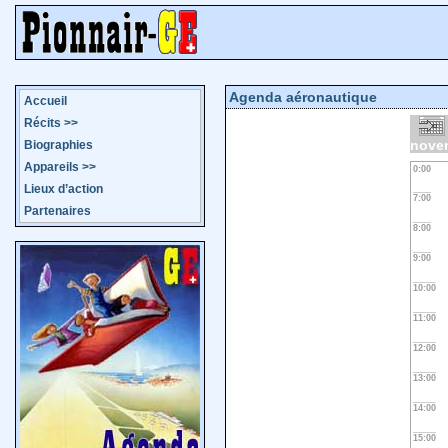
Agenda aéronautique
Accueil
Récits
>>
nove
Biographies
Appareils
>>
0:00
Lieux d’action
7:00
Partenaires
8:00
9:00
10:00
11:00
12:00
13:00
14:00
15:00