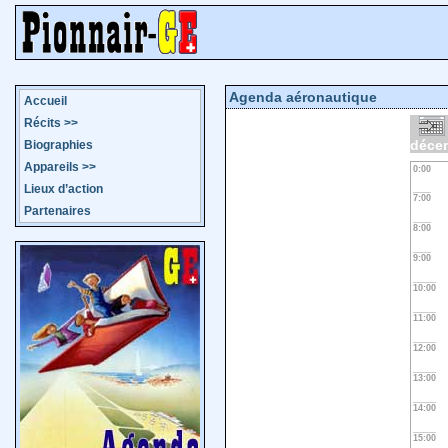
Agenda aéronautique
Accueil
Récits
>>
déce
Biographies
Appareils
>>
0:00
Lieux d’action
7:00
Partenaires
8:00
9:00
10:00
11:00
12:00
13:00
14:00
15:00