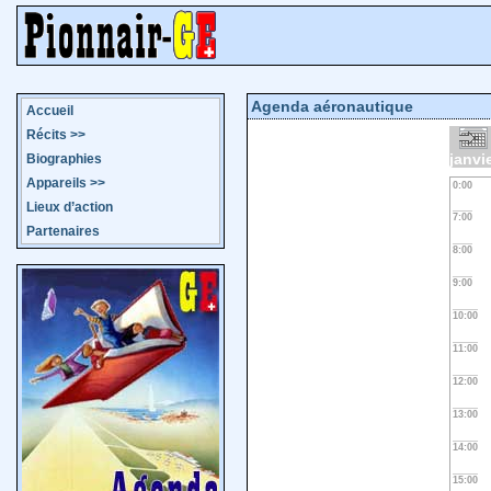
Agenda aéronautique
Accueil
Récits
>>
janvi
Biographies
Appareils
>>
0:00
Lieux d’action
7:00
Partenaires
8:00
9:00
10:00
11:00
12:00
13:00
14:00
15:00