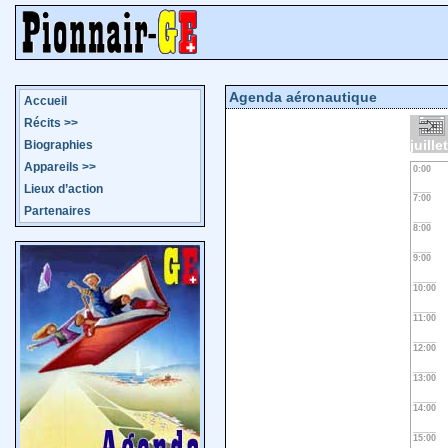
Agenda aéronautique
Accueil
Récits
>>
juille
Biographies
Appareils
>>
0:00
Lieux d’action
7:00
Partenaires
8:00
9:00
10:00
11:00
12:00
13:00
14:00
15:00