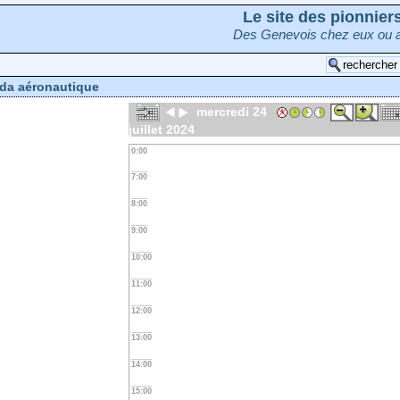
Le site des pionnie
Des Genevois chez eux ou a
da aéronautique
mercredi 24
juillet 2024
0:00
7:00
8:00
9:00
10:00
11:00
12:00
13:00
14:00
15:00