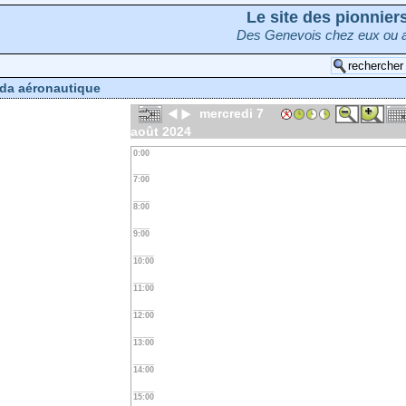
Le site des pionnie
Des Genevois chez eux ou a
da aéronautique
mercredi 7
août 2024
0:00
7:00
8:00
9:00
10:00
11:00
12:00
13:00
14:00
15:00