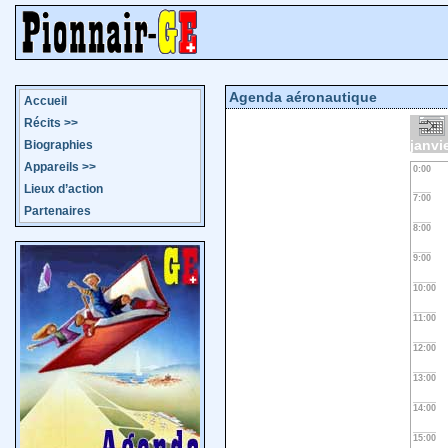
Agenda aéronautique
Accueil
Récits
>>
janvi
Biographies
Appareils
>>
0:00
Lieux d’action
7:00
Partenaires
8:00
9:00
10:00
11:00
12:00
13:00
14:00
15:00