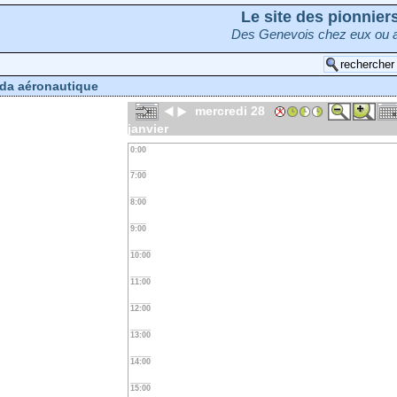
Le site des pionnie
Des Genevois chez eux ou a
da aéronautique
mercredi 28
janvier
0:00
7:00
8:00
9:00
10:00
11:00
12:00
13:00
14:00
15:00