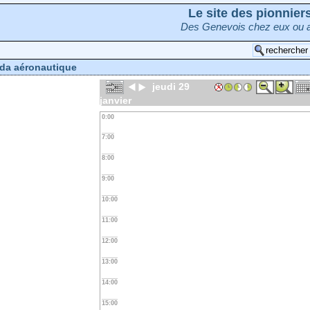
Le site des pionnie
Des Genevois chez eux ou a
da aéronautique
jeudi 29
janvier
0:00
7:00
8:00
9:00
10:00
11:00
12:00
13:00
14:00
15:00