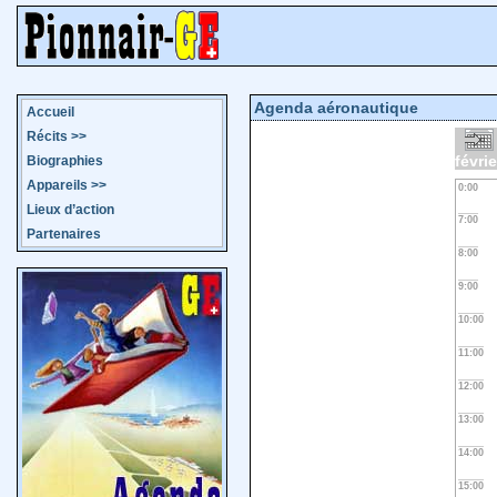
Agenda aéronautique
Accueil
Récits
>>
févrie
Biographies
Appareils
>>
0:00
Lieux d’action
7:00
Partenaires
8:00
9:00
10:00
11:00
12:00
13:00
14:00
15:00