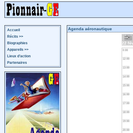
Agenda aéronautique
Accueil
Récits
>>
22 fév
Biographies
Appareils
>>
0:00
Lieux d’action
12:00
Partenaires
13:00
14:00
15:00
16:00
17:00
18:00
19:00
20:00