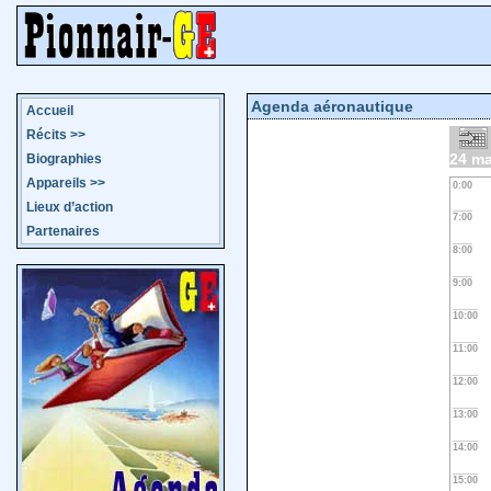
Agenda aéronautique
Accueil
Récits
>>
24 ma
Biographies
Appareils
>>
0:00
Lieux d’action
7:00
Partenaires
8:00
9:00
10:00
11:00
12:00
13:00
14:00
15:00