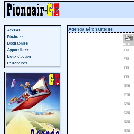
Agenda aéronautique
Accueil
Récits
>>
juin
Biographies
Appareils
>>
0:00
Lieux d’action
7:00
Partenaires
8:00
9:00
10:00
11:00
12:00
13:00
14:00
15:00