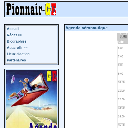
Agenda aéronautique
Accueil
Récits
>>
juin
Biographies
Appareils
>>
0:00
Lieux d’action
7:00
Partenaires
8:00
9:00
10:00
11:00
12:00
13:00
14:00
15:00